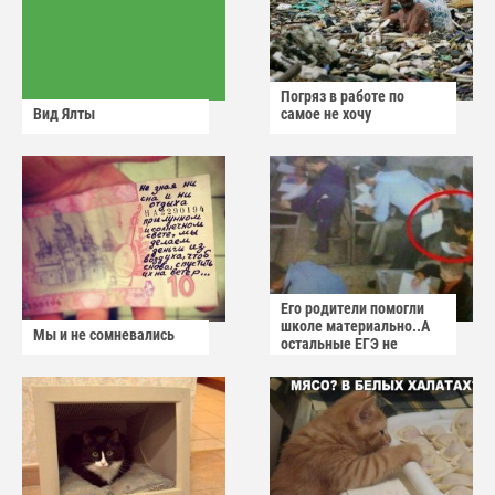
Погряз в работе по
Вид Ялты
самое не хочу
Его родители помогли
школе материально..А
Мы и не сомневались
остальные ЕГЭ не
сдадут