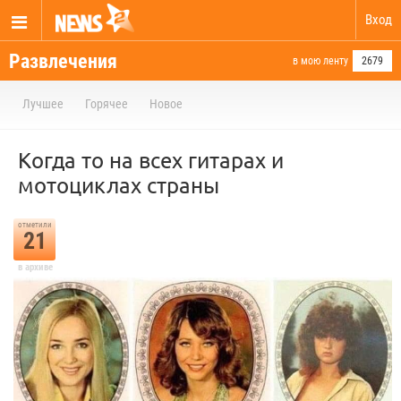
Вход
Развлечения
в мою ленту
2679
Лучшее
Горячее
Новое
Когда то на всех гитарах и
мотоциклах страны
отметили
21
в архиве