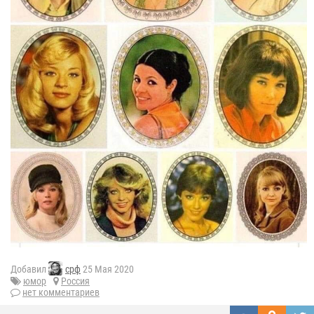
Добавил
срф
25 Мая 2020
юмор
Россия
нет комментариев