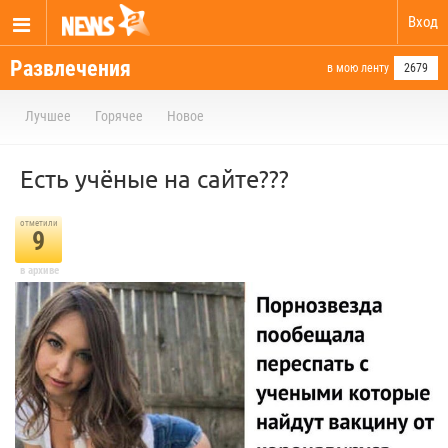
Вход
Развлечения
в мою ленту
2679
Лучшее
Горячее
Новое
Есть учёные на сайте???
отметили
9
в архиве