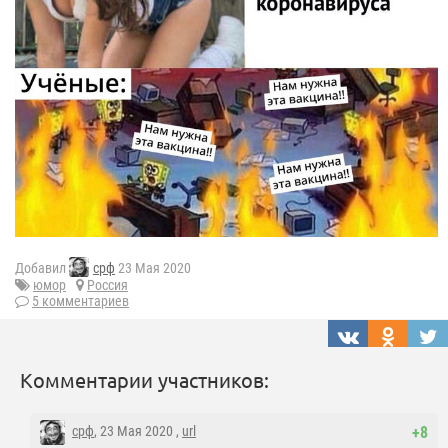
Добавил
срф
23 Мая 2020
юмор
Россия
5 комментариев
Комментарии участников:
срф
, 23 Мая 2020 ,
url
+8