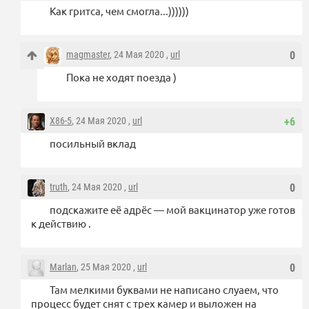
Как гритса, чем смогла...))))))
magmaster
, 24 Мая 2020 ,
url
0
Пока не ходят поезда )
X86-5
, 24 Мая 2020 ,
url
+6
посильный вклад
truth
, 24 Мая 2020 ,
url
0
подскажите её адрёс — мой вакцинатор уже готов
к действию .
Marlan
, 25 Мая 2020 ,
url
0
Там мелкими буквами не написано слуаем, что
процесс будет снят с трех камер и выложен на