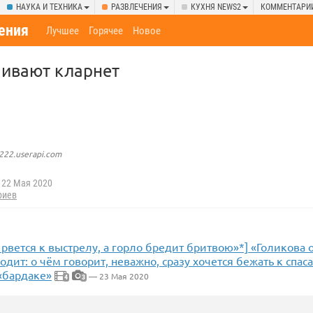
НАУКА И ТЕХНИКА
РАЗВЛЕЧЕНИЯ
КУХНЯ NEWS2
КОММЕНТАРИ
ения
Лучшее
Горячее
Новое
аивают кларнет
222.userapi.com
22 Мая 2020
риев
 рвется к выстрелу, а горло бредит бритвою»*] «Голиков
одит: о чём говорит, неважно, сразу хочется бежать к сп
«бардаке»
— 23 Мая 2020
4
3