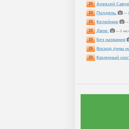
Алексей Савч
23
Полдень.
23
— 5
Келейник
23
— 
Двое.
23
— 5 час
Без названия
23
Восход луны н
23
Каменный мос
23