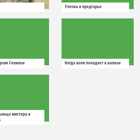
Улочка в предгорье
рсия Севилья
Когда волк попадает в капкан
ыльцо мистера и
д