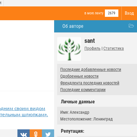
И
Вход
в мою ленту
2679
Об авторе
sant
Профиль
|
Статистика
Последние добавленные новости
Одобренные новости
Френдлента последних новостей
Последние комментарии
Личные данные
а одним своим видом
Имя: Александр
асательным шлюпкам».
Местоположение: Ленинград
Репутация: