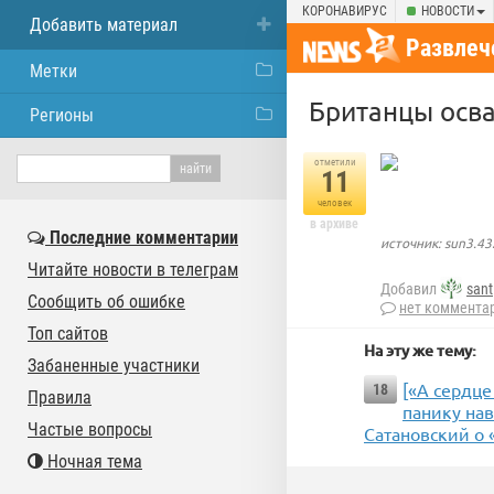
КОРОНАВИРУС
НОВОСТИ
Добавить материал
Развлеч
Метки
Британцы осв
Регионы
отметили
11
человек
в архиве
Последние комментарии
источник: sun3.43
Читайте новости в телеграм
Добавил
sant
Сообщить об ошибке
нет коммента
Топ сайтов
На эту же тему:
Забаненные участники
[«А сердце
18
Правила
панику нав
Частые вопросы
Сатановский о 
Ночная тема