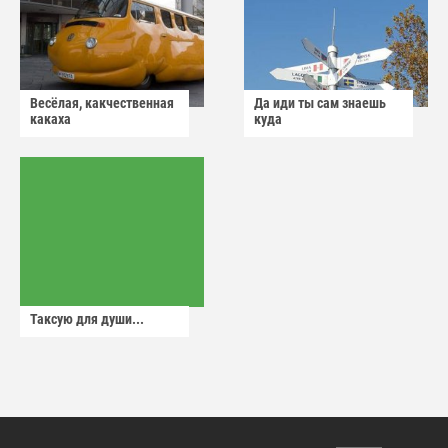
Весёлая, какчественная
Да иди ты сам знаешь
какаха
куда
Таксую для души...