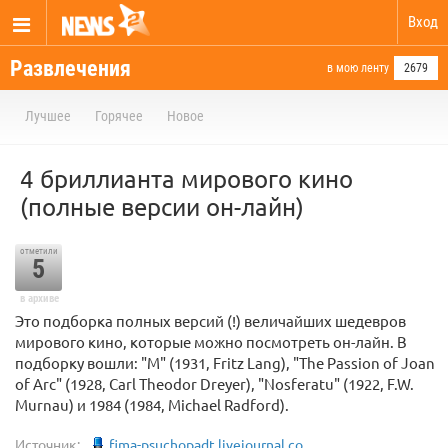
Вход
Развлечения
в мою ленту
2679
Лучшее
Горячее
Новое
4 бриллианта мирового кино
(полные версии он-лайн)
отметили
5
в архиве
Это подборка полных версий (!) величайших шедевров
мирового кино, которые можно посмотреть он-лайн. В
подборку вошли: "М" (1931, Fritz Lang), "The Passion of Joan
of Arc" (1928, Carl Theodor Dreyer), "Nosferatu" (1922, F.W.
Murnau) и 1984 (1984, Michael Radford).
Источник:
fima-psuchopadt.livejournal.co...