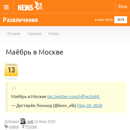
Вход
Развлечения
в мою ленту
2679
Лучшее
Горячее
Новое
Маёбрь в Москве
отметили
13
в архиве
Маёбрь в Москве
pic.twitter.com/nlfyv2izHL
— Дегтярёв Леонид (@leon_elk)
May 20, 2020
Добавил
срф
20 Мая 2020
юмор
Россия