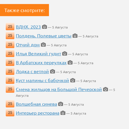
Также смотрите:
ВДНХ, 2023
25
— 5 Августа
Полдень. Полевые цветы
25
— 5 Августа
Отчий дом
25
— 5 Августа
Илья Великий гудит
25
— 5 Августа
В Арбатских переулках
25
— 5 Августа
Лодка с ветлой
25
— 5 Августа
Куст малины с бабочкой
25
— 5 Августа
Смена жильцов на Большой Печерской
25
— 5
Августа
Волшебная синева
25
— 5 Августа
Интерьер ресторана
25
— 5 Августа