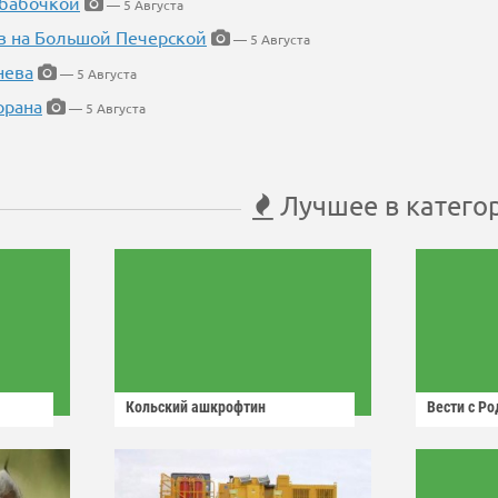
 бабочкой
— 5 Августа
в на Большой Печерской
— 5 Августа
нева
— 5 Августа
орана
— 5 Августа
Лучшее в катего
Кольский ашкрофтин
Вести с Р