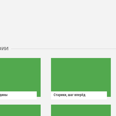
рии
одины
Старики, шаг вперёд