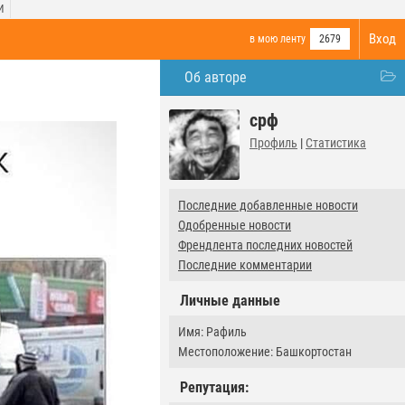
И
Вход
в мою ленту
2679
Об авторе
срф
Профиль
|
Статистика
Последние добавленные новости
Одобренные новости
Френдлента последних новостей
Последние комментарии
Личные данные
Имя: Рафиль
Местоположение: Башкортостан
Репутация: