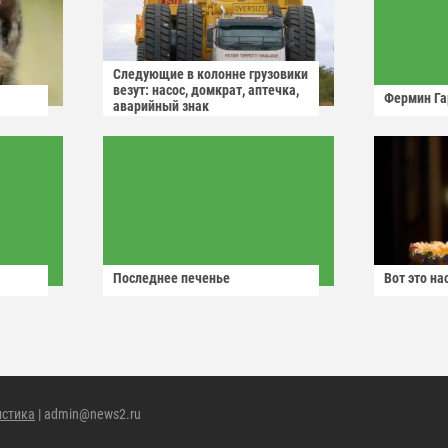
Следующие в колонне грузовики
везут: насос, домкрат, аптечка,
Фермин Га
аварийный знак
Последнее печенье
Вот это н
истика
| admin@news2.ru