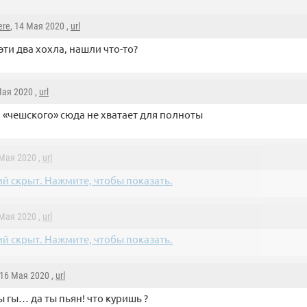
ere
, 14 Мая 2020 ,
url
 эти два хохла, нашли что-то?
Мая 2020 ,
url
 «чешского» сюда не хватает для полноты
 Мая 2020 ,
url
й скрыт. Нажмите, чтобы показать.
 Мая 2020 ,
url
й скрыт. Нажмите, чтобы показать.
 16 Мая 2020 ,
url
ы гы… да ты пьян! что куришь ?