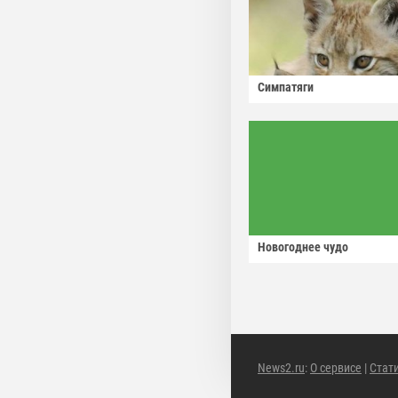
Симпатяги
Новогоднее чудо
News2.ru
:
О сервисе
|
Стат