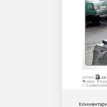
Добавил
срф
юмор
Росс
5 комментари
Комментари