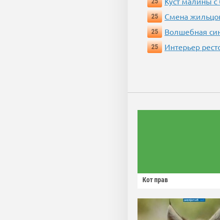
Куст малины с
25
Смена жильцо
25
Волшебная си
25
Интерьер рест
25
Кот прав