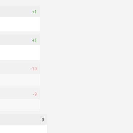
+1
+1
-10
-9
0