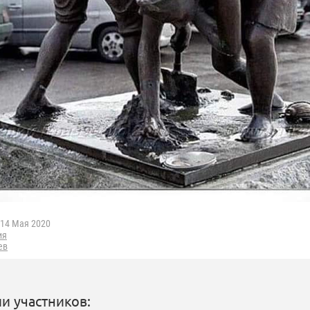
14 Мая 2020
ия
ев
и участников: