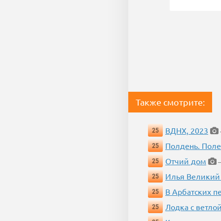
Также смотрите:
ВДНХ, 2023
25
Полдень. Пол
25
Отчий дом
25
—
Илья Великий
25
В Арбатских п
25
Лодка с ветло
25