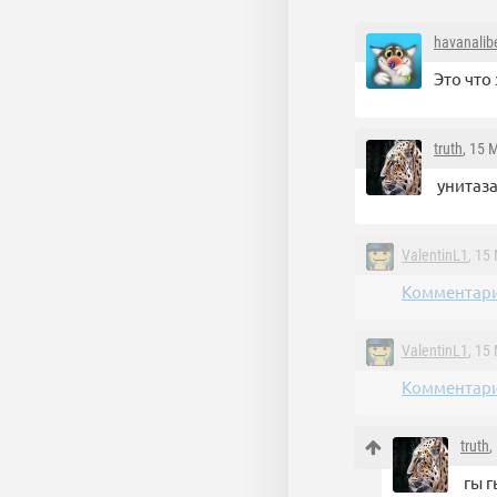
havanalib
Это что
truth
, 15 
унитаза
ValentinL1
, 15
Комментари
ValentinL1
, 15
Комментари
truth
,
гы г