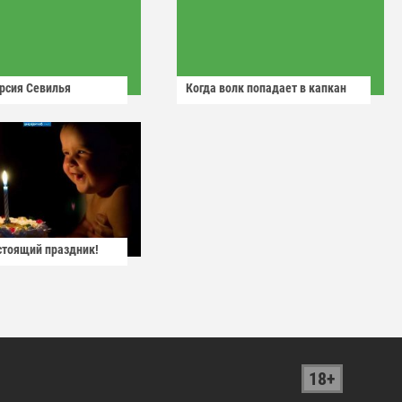
рсия Севилья
Когда волк попадает в капкан
астоящий праздник!
18+