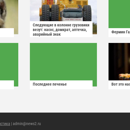
Следующие в колонне грузовики
везут: насос, домкрат, аптечка,
Фермин Га
аварийный знак
Последнее печенье
Вот это н
истика
| admin@news2.ru