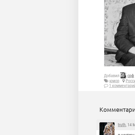
Добавил
срф
юмор
Росс
1 комментари
Комментари
truth
, 14 
в шутку