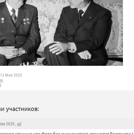
13 Мая 2020
ия
й
и участников:
Мая 2020 ,
url
 говоря странно что фото без знаменитого «поцелуя Брежнева !