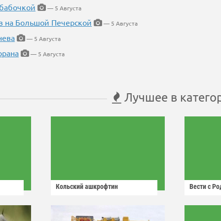
 бабочкой
— 5 Августа
в на Большой Печерской
— 5 Августа
нева
— 5 Августа
орана
— 5 Августа
Лучшее в катего
Кольский ашкрофтин
Вести с Р