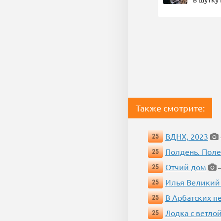
Также смотрите:
ВДНХ, 2023
25
Полдень. Пол
25
Отчий дом
25
—
Илья Великий
25
В Арбатских п
25
Лодка с ветло
25