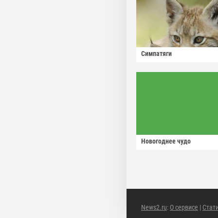
Симпатяги
Новогоднее чудо
News2.ru
:
О сервисе
|
Стат