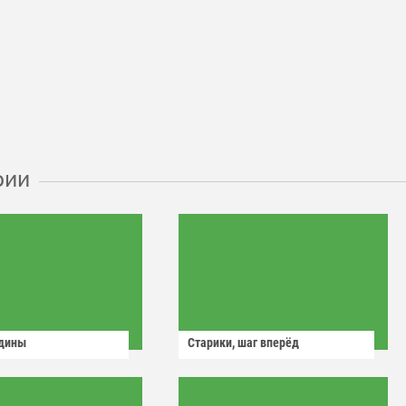
рии
одины
Старики, шаг вперёд