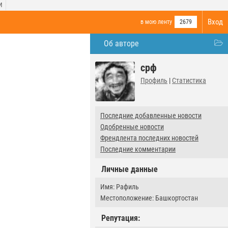
И
Вход
в мою ленту
2679
Об авторе
срф
Профиль
|
Статистика
Последние добавленные новости
Одобренные новости
Френдлента последних новостей
Последние комментарии
Личные данные
Имя: Рафиль
Местоположение: Башкортостан
Репутация: