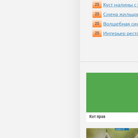
Куст малины с
25
Смена жильцо
25
Волшебная си
25
Интерьер рест
25
Кот прав