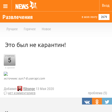
Вход
Развлечения
в мою ленту
2679
Лучшее
Горячее
Новое
Это был не карантин!
отметили
5
в архиве
источник: sun7-8.userapi.com
Добавил
fStrange
13 Мая 2020
нет комментариев
проблема (5)