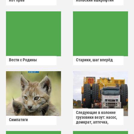
Кот прав
Кольский ашкрофтин
Вести с Родины
Старики, шаг вперёд
Следующие в колонне
грузовики везут: насос,
Симпатяги
домкрат, аптечка,
аварийный знак