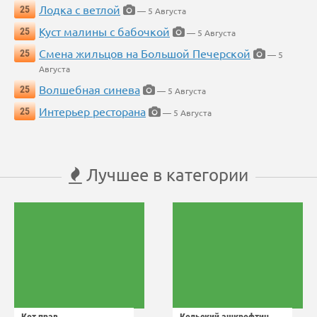
Лодка с ветлой
25
— 5 Августа
Куст малины с бабочкой
25
— 5 Августа
Смена жильцов на Большой Печерской
25
— 5
Августа
Волшебная синева
25
— 5 Августа
Интерьер ресторана
25
— 5 Августа
Лучшее в категории