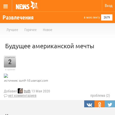
Вход
Развлечения
в мою ленту
2679
Лучшее
Горячее
Новое
Будущее американской мечты
отметили
2
в архиве
источник: sun9-10.userapi.com
Добавил
truth
13 Мая 2020
нет комментариев
проблема (2)