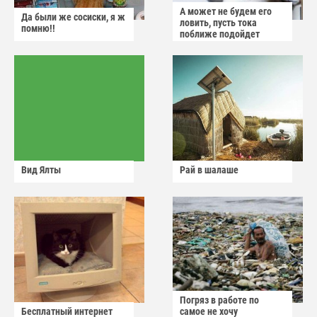
А может не будем его
Да были же сосиски, я ж
ловить, пусть тока
помню!!
поближе подойдет
Вид Ялты
Рай в шалаше
Погряз в работе по
Бесплатный интернет
самое не хочу