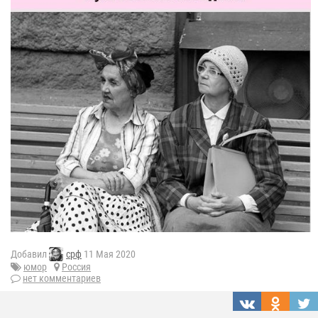
Добавил
срф
11 Мая 2020
юмор
Россия
нет комментариев