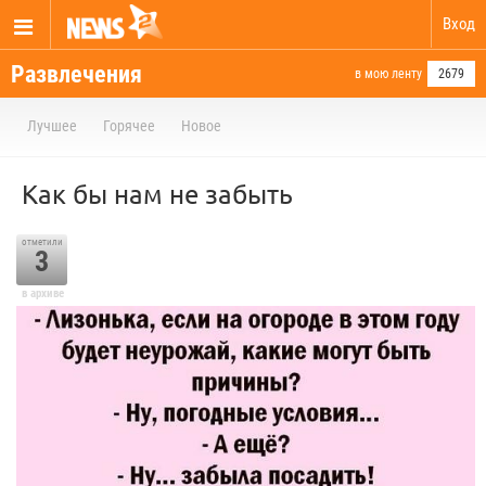
Вход
Развлечения
в мою ленту
2679
Лучшее
Горячее
Новое
Kaк бы нам нe забыть
отметили
3
в архиве