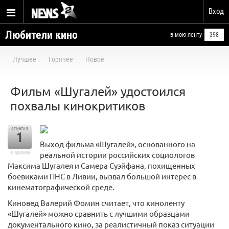
Вход
Любители кино
в мою ленту
398
Лучшее
Горячее
Новое
Фильм «Шугалей» удостоился
похвалы кинокритиков
отметил
1
Выход фильма «Шугалей», основанного на
в архиве
реальной истории российских социологов
Максима Шугалея и Самера Суэйфана, похищенных
боевиками ПНС в Ливии, вызвал большой интерес в
кинематографической среде.
Киновед Валерий Фомин считает, что киноленту
«Шугалей» можно сравнить с лучшими образцами
документального кино, за реалистичный показ ситуации