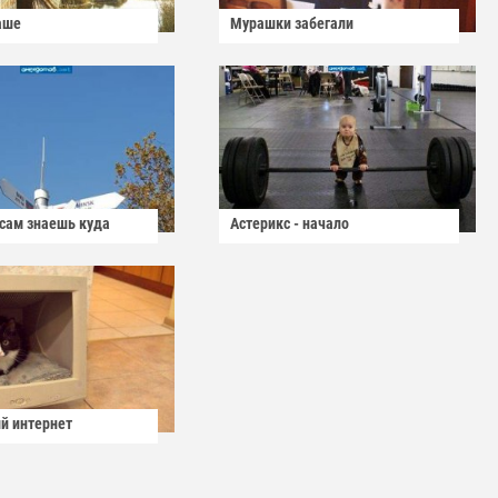
аше
Мурашки забегали
 сам знаешь куда
Астерикс - начало
й интернет