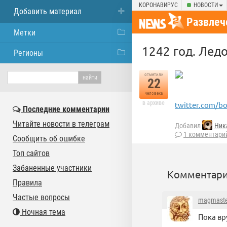
КОРОНАВИРУС
НОВОСТИ
Добавить материал
Развлеч
Метки
1242 год. Лед
Регионы
отметили
22
человека
в архиве
twitter.com/b
Последние комментарии
Читайте новости в телеграм
Добавил
Ник
1 комментари
Сообщить об ошибке
Топ сайтов
Забаненные участники
Комментари
Правила
Частые вопросы
magmaste
Ночная тема
Пока вр