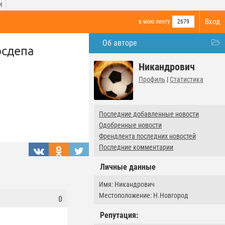
И
Вход
в мою ленту
2679
Об авторе
осдепа
Никандрович
Профиль
|
Статистика
Последние добавленные новости
Одобренные новости
Френдлента последних новостей
Последние комментарии
Личные данные
Имя: Никандрович
Местоположение: Н.Новгород
0
Репутация: