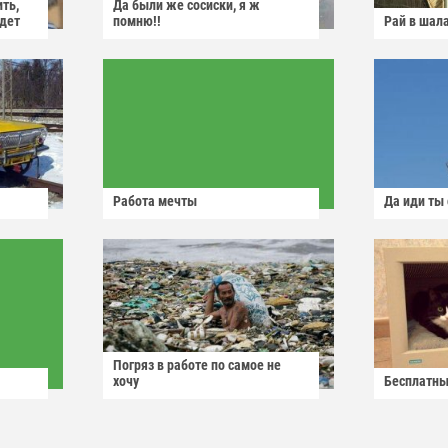
ить,
Да были же сосиски, я ж
йдет
помню!!
Рай в шал
Работа мечты
Да иди ты
Погряз в работе по самое не
хочу
Бесплатны