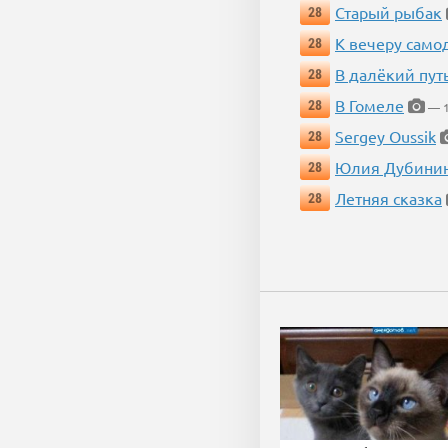
Старый рыбак
28
К вечеру само
28
В далёкий пут
28
В Гомеле
28
— 1
Sergey Oussik
28
Юлия Дубини
28
Летняя сказка
28