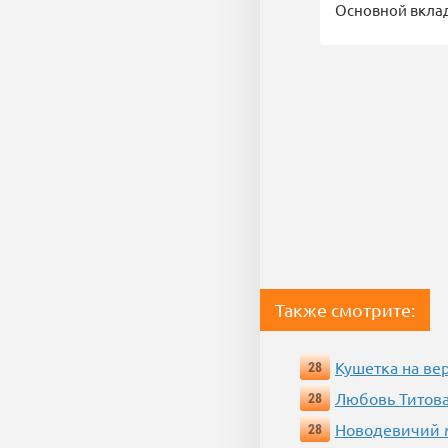
Основной вклад
Также смотрите:
Кушетка на ве
28
Любовь Титова
28
Новодевичий м
28