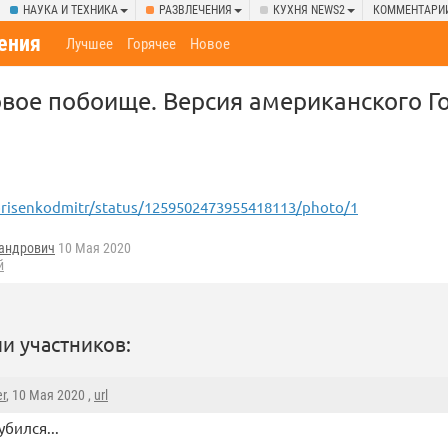
НАУКА И ТЕХНИКА
РАЗВЛЕЧЕНИЯ
КУХНЯ NEWS2
КОММЕНТАРИ
ения
Лучшее
Горячее
Новое
овое побоище. Версия американского Г
orisenkodmitr/status/1259502473955418113/photo/1
андрович
10 Мая 2020
й
и участников:
r
, 10 Мая 2020 ,
url
убился...