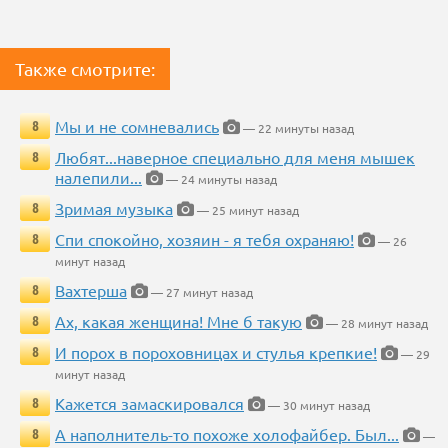
Также смотрите:
Мы и не сомневались
8
— 22 минуты назад
Любят...наверное специально для меня мышек
8
налепили...
— 24 минуты назад
Зримая музыка
8
— 25 минут назад
Спи спокойно, хозяин - я тебя охраняю!
8
— 26
минут назад
Вахтерша
8
— 27 минут назад
Ах, какая женщина! Мне б такую
8
— 28 минут назад
И порох в пороховницах и стулья крепкие!
8
— 29
минут назад
Кажется замаскировался
8
— 30 минут назад
А наполнитель-то похоже холофайбер. Был...
8
—