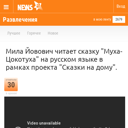
Вход
Развлечения
в мою ленту
2679
Лучшее
Горячее
Новое
Мила Йовович читает сказку "Муха-
Цокотуха" на русском языке в
рамках проекта "Сказки на дому".
отметили
30
в архиве