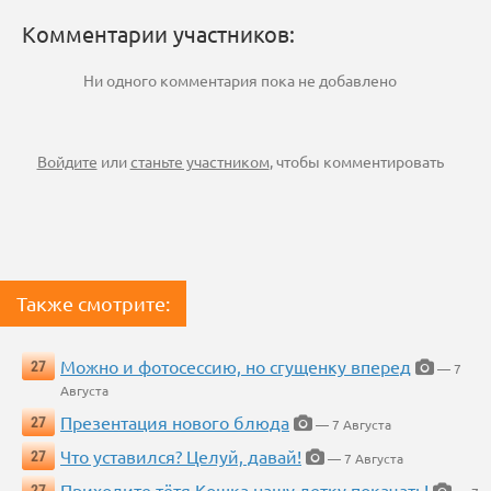
Комментарии участников:
Ни одного комментария пока не добавлено
Войдите
или
станьте участником
, чтобы комментировать
Также смотрите:
Можно и фотосессию, но сгущенку вперед
27
— 7
Августа
Презентация нового блюда
27
— 7 Августа
Что уставился? Целуй, давай!
27
— 7 Августа
Приходите тётя Кошка нашу детку покачать!
27