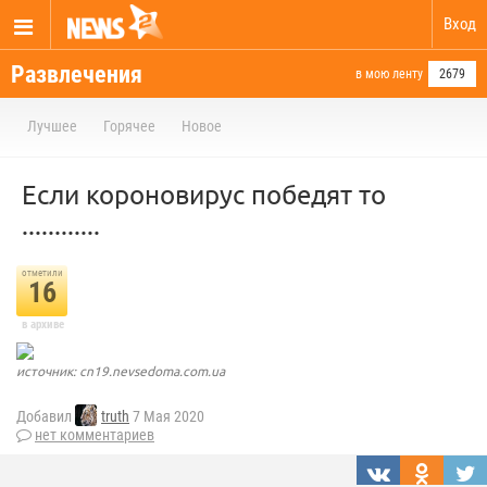
Вход
Развлечения
в мою ленту
2679
Лучшее
Горячее
Новое
Если короновирус победят то
............
отметили
16
в архиве
источник: cn19.nevsedoma.com.ua
Добавил
truth
7 Мая 2020
нет комментариев