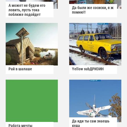
А может не будем его
Да были же сосиски, я ж
ловить, пусть тока
помню!!
поближе подойдет
Рай в шалаше
Yellow subДРИЗИН
Да иди ты сам знаешь
Работа мечты
куда