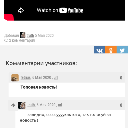
Добавил
truth
5 Мая 2020
2 комментария
Комментарии участников:
fetrius
, 6 Мая 2020 ,
url
0
Топовая новость!
truth
, 6 Мая 2020 ,
url
0
завидно, сссссуууукактото, так голосуй за
новость !