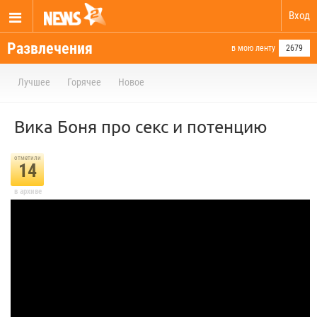
Вход
Развлечения
в мою ленту
2679
Лучшее
Горячее
Новое
Вика Боня про секс и потенцию
отметили
14
в архиве