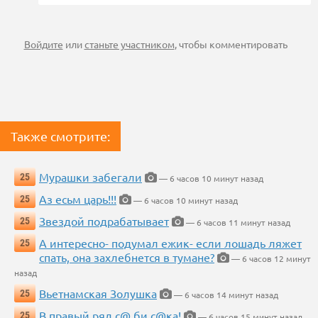
Войдите
или
станьте участником
, чтобы комментировать
Также смотрите:
Мурашки забегали
25
— 6 часов 10 минут назад
Аз есьм царь!!!
25
— 6 часов 10 минут назад
Звездой подрабатывает
25
— 6 часов 11 минут назад
А интересно- подумал ежик- если лошадь ляжет
25
спать, она захлебнется в тумане?
— 6 часов 12 минут
назад
Вьетнамская Золушка
25
— 6 часов 14 минут назад
В правый ряд с@ би с@ка!
25
— 6 часов 15 минут назад