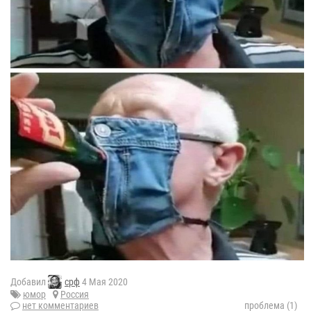
Добавил
срф
4 Мая 2020
юмор
Россия
нет комментариев
проблема (1)