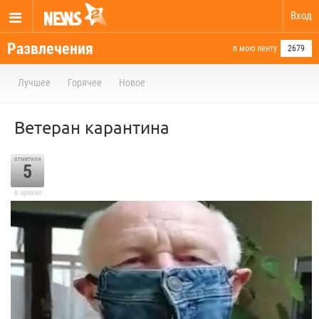
Вход
Развлечения
в мою ленту
2679
Лучшее
Горячее
Новое
Ветеран карантина
отметили
5
в архиве