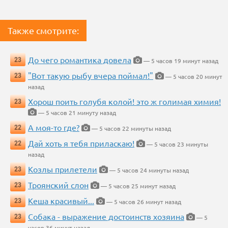
Также смотрите:
До чего романтика довела
23
— 5 часов 19 минут назад
"Вот такую рыбу вчера поймал!"
23
— 5 часов 20 минут
назад
Хорош поить голубя колой! это ж голимая химия!
23
— 5 часов 21 минуту назад
А моя-то где?
22
— 5 часов 22 минуты назад
Дай хоть я тебя приласкаю!
22
— 5 часов 23 минуты
назад
Козлы прилетели
23
— 5 часов 24 минуты назад
Троянский слон
23
— 5 часов 25 минут назад
Кеша красивый...
23
— 5 часов 26 минут назад
Собака - выражение достоинств хозяина
23
— 5
часов 36 минут назад