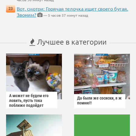
Вот, смотри: Горячая телочка ищет своего бугая.
23
Звоним?
— 5 часов 37 минут назад
Лучшее в категории
А может не будем его
Да были же сосиски, я ж
ловить, пусть тока
помню!!
поближе подойдет