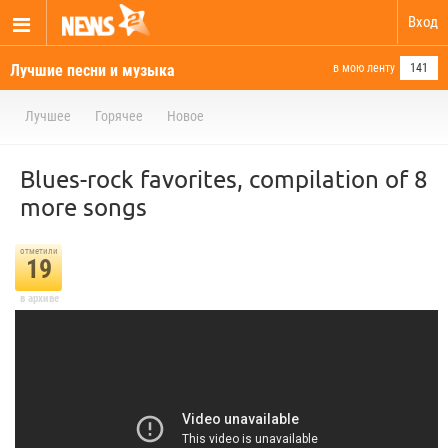
Вход
Лучшие песни и музыка
в мою ленту
141
Лучшее
Горячее
Новое
Blues-rock favorites, compilation of 8
more songs
отметили
19
в архиве