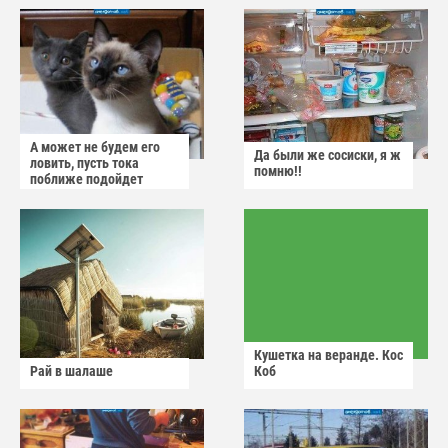
А может не будем его
Да были же сосиски, я ж
ловить, пусть тока
помню!!
поближе подойдет
Кушетка на веранде. Кос
Рай в шалаше
Коб