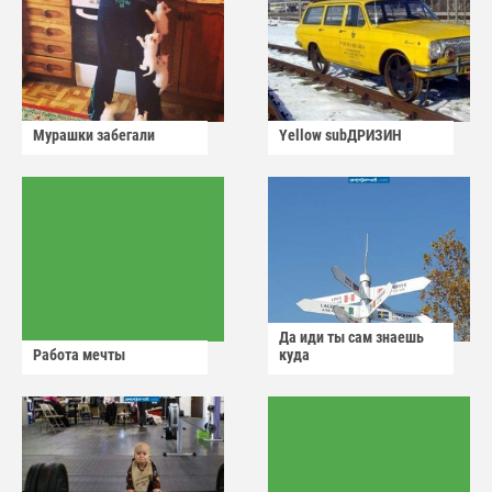
Мурашки забегали
Yellow subДРИЗИН
Да иди ты сам знаешь
Работа мечты
куда