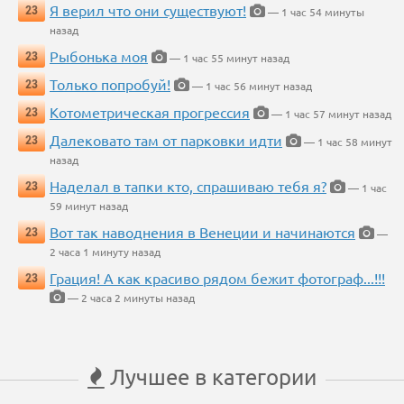
Я верил что они существуют!
23
— 1 час 54 минуты
назад
Рыбонька моя
23
— 1 час 55 минут назад
Только попробуй!
23
— 1 час 56 минут назад
Котометрическая прогрессия
23
— 1 час 57 минут назад
Далековато там от парковки идти
23
— 1 час 58 минут
назад
Наделал в тапки кто, спрашиваю тебя я?
23
— 1 час
59 минут назад
Вот так наводнения в Венеции и начинаются
23
—
2 часа 1 минуту назад
Грация! А как красиво рядом бежит фотограф...!!!
23
— 2 часа 2 минуты назад
Лучшее в категории