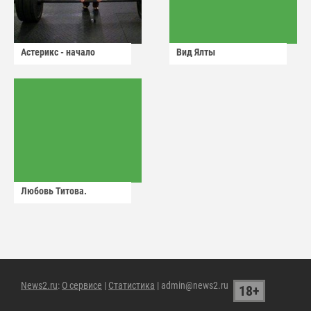
Астерикс - начало
Вид Ялты
Любовь Титова.
News2.ru
:
О сервисе
|
Статистика
| admin@news2.ru
18+