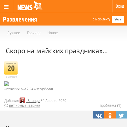
Вход
Развлечения
в мою ленту
2679
Лучшее
Горячее
Новое
Скоро на майских праздниках...
отметили
20
в архиве
источник: sun9-54.userapi.com
Добавил
fStrange
30 Апреля 2020
нет комментариев
проблема (1)