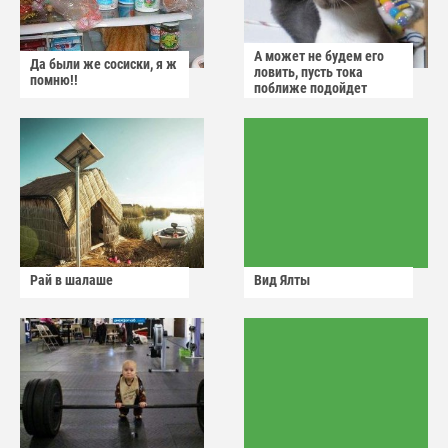
А может не будем его
Да были же сосиски, я ж
ловить, пусть тока
помню!!
поближе подойдет
Рай в шалаше
Вид Ялты