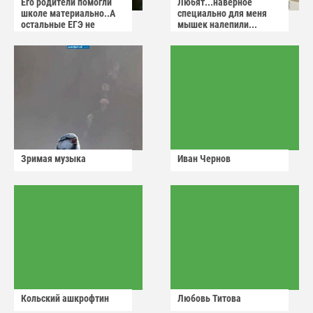
Его родители помогли
Любят...наверное
школе материально..А
специально для меня
остальные ЕГЭ не
мышек налепили...
сдадут
Зримая музыка
Иван Чернов
Кольский ашкрофтин
Любовь Титова