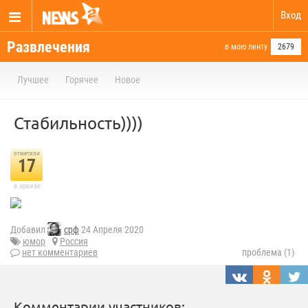
Вход
Развлечения
в мою ленту
2679
Лучшее
Горячее
Новое
Стабильность))))
отметили
17
в архиве
Добавил
срф
24 Апреля 2020
юмор
Россия
нет комментариев
проблема (1)
Комментарии участников: