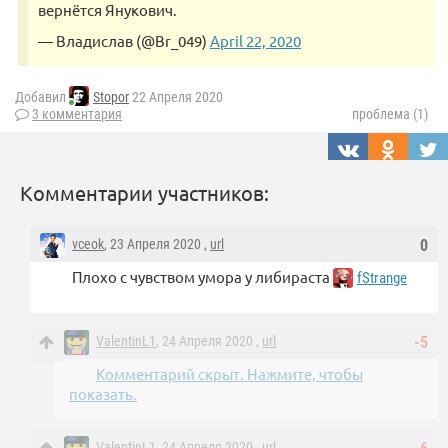
вернётся Янукович.
— Владислав (@Br_049)
April 22, 2020
Добавил
Stopor
22 Апреля 2020
3 комментария
проблема (1)
Комментарии участников:
vceok
, 23 Апреля 2020 ,
url
0
Плохо с чувством умора у либираста
fStrange
ValentinL1
, 24 Апреля 2020 ,
url
-5
Комментарий скрыт. Нажмите, чтобы
показать.
ValentinL1
, 24 Апреля 2020 ,
url