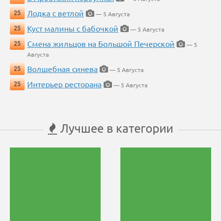
Лодка с ветлой
25
— 5 Августа
Куст малины с бабочкой
25
— 5 Августа
Смена жильцов на Большой Печерской
25
— 5
Августа
Волшебная синева
25
— 5 Августа
Интерьер ресторана
25
— 5 Августа
Лучшее в категории