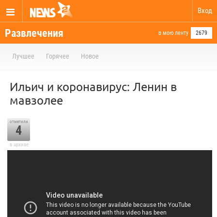
Вход
Развлечения
в мою ленту
2679
Лучшее
Горячее
Новое
Ильич и коронавирус: Ленин в
мавзолее
отметили
4
в архиве