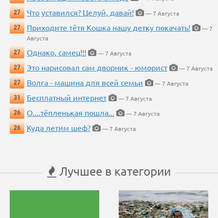
Что уставился? Целуй, давай!
27
— 7 Августа
Приходите тётя Кошка нашу детку покачать!
27
— 7
Августа
Однако, самец!!!
27
— 7 Августа
Это нарисовал сам дворник - юморист
27
— 7 Августа
Волга - машина для всей семьи
27
— 7 Августа
Бесплатный интернет
31
— 7 Августа
О....тёпленькая пошла...
26
— 7 Августа
Куда летим шеф?
26
— 7 Августа
Лучшее в категории