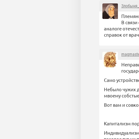
Злобыня
Племянн
В связи
аналоге отечест
справок от вра
magmaste
Неправи
государ
Само устройств
Небыло чужих д
мвоему собсты
Вот вам и совк
Капитализм пор
Индивидуализм 
таковое тут ни 