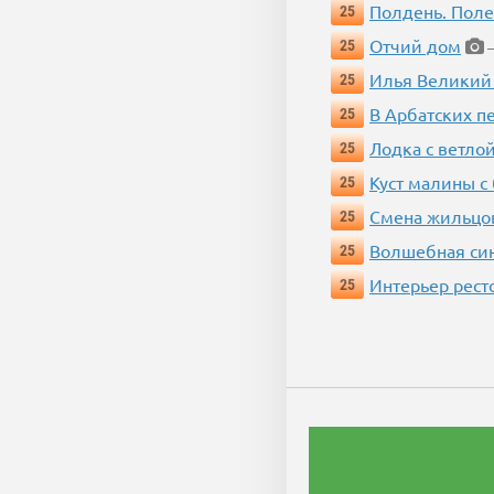
Полдень. Пол
25
Отчий дом
25
—
Илья Великий
25
В Арбатских п
25
Лодка с ветло
25
Куст малины с
25
Смена жильцо
25
Волшебная си
25
Интерьер рест
25