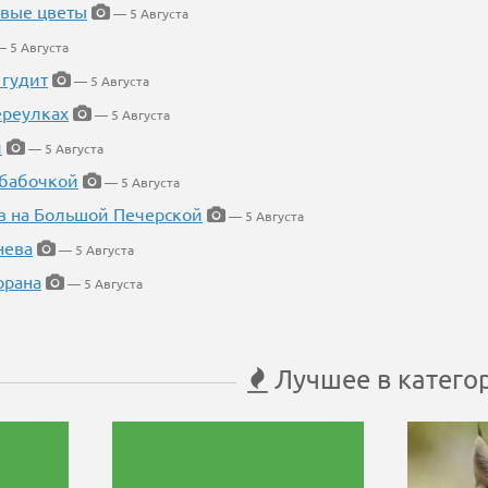
евые цветы
— 5 Августа
 5 Августа
 гудит
— 5 Августа
ереулках
— 5 Августа
й
— 5 Августа
 бабочкой
— 5 Августа
в на Большой Печерской
— 5 Августа
нева
— 5 Августа
орана
— 5 Августа
Лучшее в катего