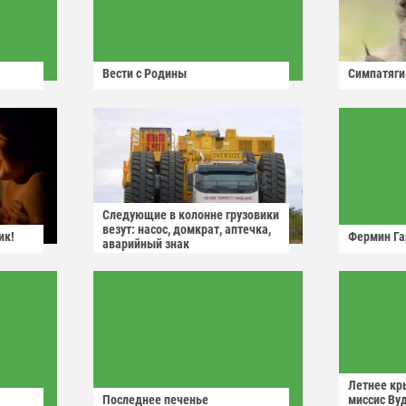
Вести с Родины
Симпатяги
Следующие в колонне грузовики
везут: насос, домкрат, аптечка,
ик!
Фермин Га
аварийный знак
Летнее кр
Последнее печенье
миссис Ву