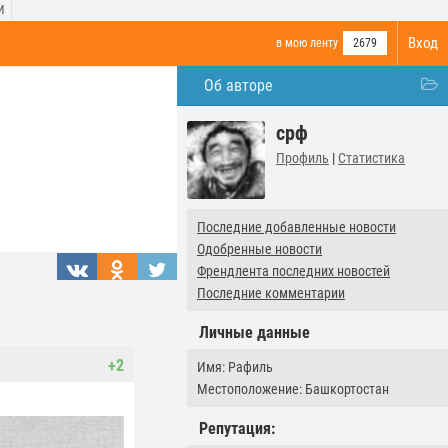
И
Вход
в мою ленту
2679
Об авторе
срф
Профиль
|
Статистика
Последние добавленные новости
Одобренные новости
Френдлента последних новостей
Последние комментарии
Личные данные
+2
Имя: Рафиль
Местоположение: Башкортостан
Репутация: