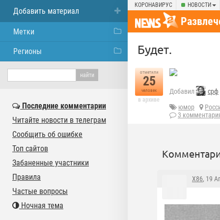
КОРОНАВИРУС
НОВОСТИ
Добавить материал
Развлеч
Метки
Будет.
Регионы
отметили
25
Добавил
срф
человек
в архиве
Последние комментарии
юмор
Росс
3 комментари
Читайте новости в телеграм
Сообщить об ошибке
Топ сайтов
Комментари
Забаненные участники
Правила
X86
, 19 
Частые вопросы
Ночная тема