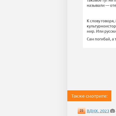
называли — отеч
К слову говоря,
культурноистор
мир. Или русски
Сам погибай, а
Также смотрите:
ВДНХ, 2023
25