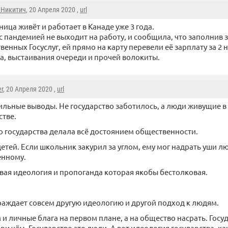
_Никитич
, 20 Апреля 2020 ,
url
ица живёт и работает в Канаде уже 3 года.
 с пандемией не выходит на работу, и сообщила, что заполнив 
венных Госуслуг, ей прямо на карту перевели её зарплату за 2 
ча, выстаивания очереди и прочей волокиты.
r
, 20 Апреля 2020 ,
url
льные выводы. Не государство заботилось, а люди живущие в
стве.
о государства делала всё достоянием общественности.
етей. Если школьник закурил за углом, ему мог надрать уши лю
енному.
овая идеология и пропоганда которая якобы бестолковая.
аждает совсем другую идеологию и другой подход к людям.
и личные блага на первом плане, а на общество насрать. Госу
при чём. Государство это люди. А вот идеология государства, ка