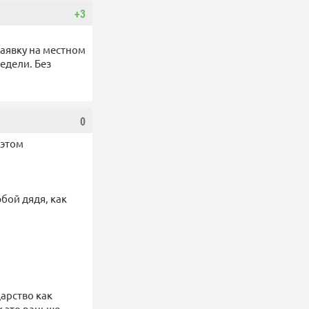
+3
заявку на местном
недели. Без
0
 этом
бой дядя, как
дарство как
к это раньше