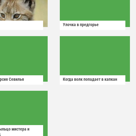
Улочка в предгорье
рсия Севилья
Когда волк попадает в капкан
ыльцо мистера и
д