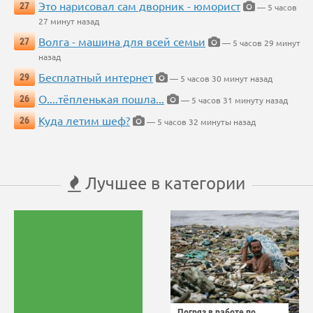
Это нарисовал сам дворник - юморист
27
— 5 часов
27 минут назад
Волга - машина для всей семьи
27
— 5 часов 29 минут
назад
Бесплатный интернет
29
— 5 часов 30 минут назад
О....тёпленькая пошла...
26
— 5 часов 31 минуту назад
Куда летим шеф?
26
— 5 часов 32 минуты назад
Лучшее в категории
Погряз в работе по