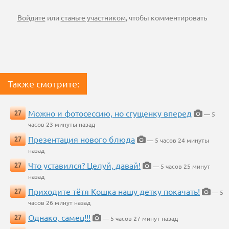
Войдите
или
станьте участником
, чтобы комментировать
Также смотрите:
Можно и фотосессию, но сгущенку вперед
27
— 5
часов 23 минуты назад
Презентация нового блюда
27
— 5 часов 24 минуты
назад
Что уставился? Целуй, давай!
27
— 5 часов 25 минут
назад
Приходите тётя Кошка нашу детку покачать!
27
— 5
часов 26 минут назад
Однако, самец!!!
27
— 5 часов 27 минут назад