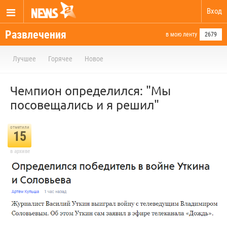
Вход
Развлечения
в мою ленту
2679
Лучшее
Горячее
Новое
Чемпион определился: "Мы
посовещались и я решил"
отметили
15
в архиве