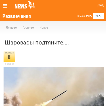
Вход
Развлечения
в мою ленту
2679
Лучшее
Горячее
Новое
Шаровары подтяните....
отметили
8
в архиве