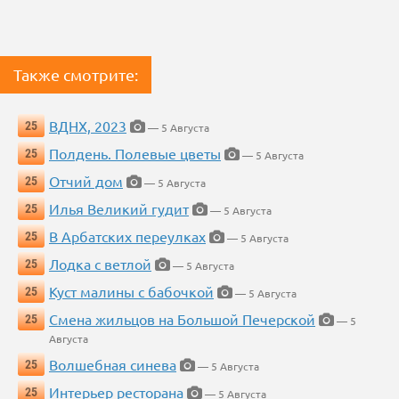
Также смотрите:
ВДНХ, 2023
25
— 5 Августа
Полдень. Полевые цветы
25
— 5 Августа
Отчий дом
25
— 5 Августа
Илья Великий гудит
25
— 5 Августа
В Арбатских переулках
25
— 5 Августа
Лодка с ветлой
25
— 5 Августа
Куст малины с бабочкой
25
— 5 Августа
Смена жильцов на Большой Печерской
25
— 5
Августа
Волшебная синева
25
— 5 Августа
Интерьер ресторана
25
— 5 Августа