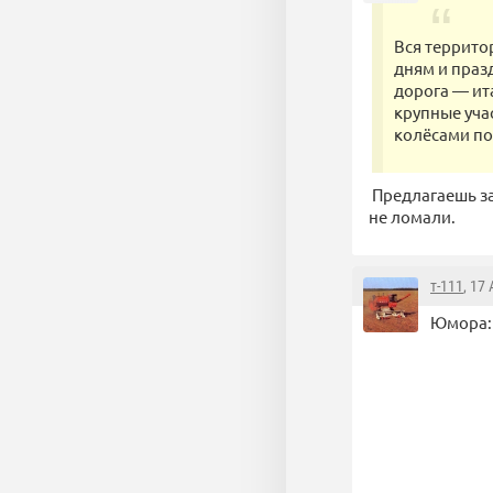
Вся террито
дням и праз
дорога — ита
крупные уча
колёсами по
Предлагаешь за
не ломали.
т-111
, 17
Юмора: