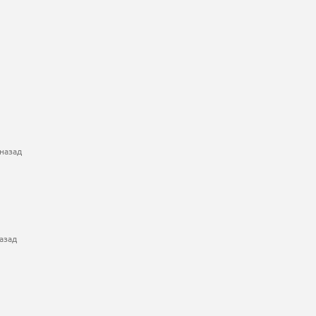
назад
азад