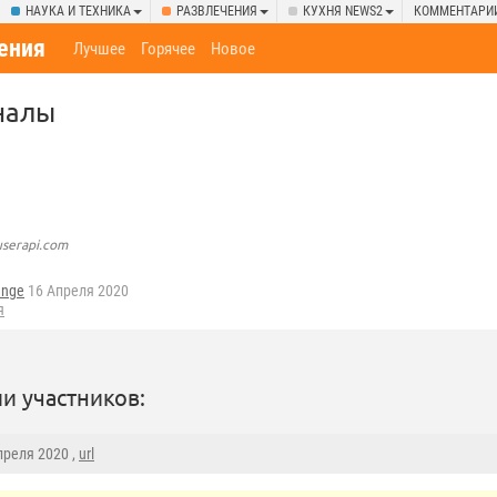
НАУКА И ТЕХНИКА
РАЗВЛЕЧЕНИЯ
КУХНЯ NEWS2
КОММЕНТАРИ
ения
Лучшее
Горячее
Новое
налы
userapi.com
ange
16 Апреля 2020
я
и участников:
Апреля 2020 ,
url