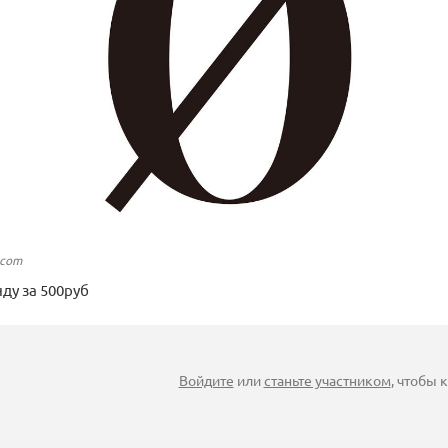
.com
ду за 500руб
Войдите
или
станьте участником
, чтобы