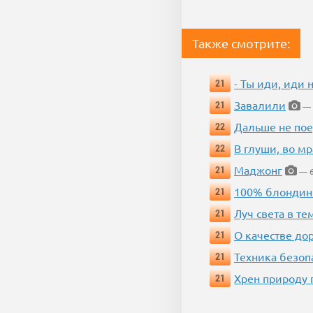
Также смотрите:
- Ты иди, иди 
21
Завалили
21
— 
Дальше не пое
22
В глуши, во мр
22
Маджонг
21
— 6
100% блондин
21
Луч света в те
21
О качестве до
21
Техника безопас
21
Хрен природу 
21