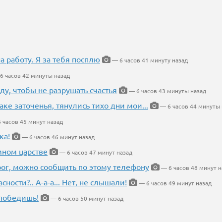
на работу. Я за тебя посплю
— 6 часов 41 минуту назад
6 часов 42 минуты назад
ду, чтобы не разрушать счастья
— 6 часов 43 минуты назад
аке заточенья, тянулись тихо дни мои...
— 6 часов 44 минуты 
 часов 45 минут назад
ка!
— 6 часов 46 минут назад
мном царстве
— 6 часов 47 минут назад
рог, можно сообщить по этому телефону
— 6 часов 48 минут н
ности?.. А-а-а... Нет, не слышали!
— 6 часов 49 минут назад
победишь!
— 6 часов 50 минут назад