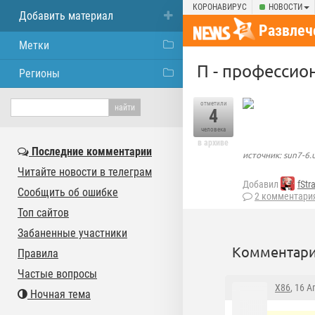
КОРОНАВИРУС
НОВОСТИ
Добавить материал
Развлеч
Метки
П - профессио
Регионы
отметили
4
человека
в архиве
Последние комментарии
источник: sun7-6.
Читайте новости в телеграм
Добавил
fStr
Сообщить об ошибке
2 комментари
Топ сайтов
Забаненные участники
Комментари
Правила
Частые вопросы
X86
, 16 
Ночная тема