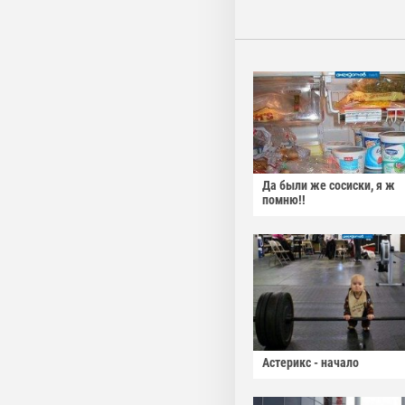
Да были же сосиски, я ж
помню!!
Астерикс - начало