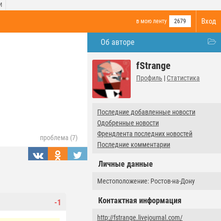
И
Вход
в мою ленту
2679
Об авторе
fStrange
Профиль
|
Статистика
Последние добавленные новости
Одобренные новости
Френдлента последних новостей
проблема (7)
Последние комментарии
Личные данные
Местоположение: Ростов-на-Дону
Контактная информация
-1
http://fstrange.livejournal.com/