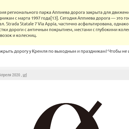
рия регионального парка Аппиева дорога закрыта для движе
дникам с марта 1997 года[13]. Сегодня Аппиева дорога — это г
л. Strada Statale 7 Via Appia, частично асфальтирована, однак
стки дороги с античным покрытием, местами с глубокими кол
возок и колесниц.
крыть дорогу у Кремля по выходным и праздникам? Чтобы не 
 Апреля 2020 ,
url