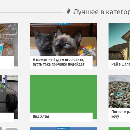
Лучшее в катего
А может не будем его ловить,
пусть тока поближе подойдет
Рай в шал
Погряз в р
Вид Ялты
хочу