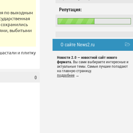
Репутация:
ния по выходным
осударственная
о сохранились
еями, выбитыми
О сайте News2.ru
шастали и плитку
Новости 2.0 — новостной сайт нового
формата.
Вы сами выбираете интересные и
актуальные темы. Самые лучшие попадают
на главную страницу.
подробнее
→
0