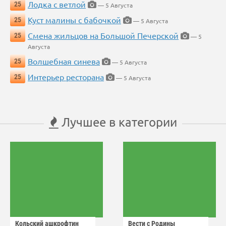
Лодка с ветлой
25
— 5 Августа
Куст малины с бабочкой
25
— 5 Августа
Смена жильцов на Большой Печерской
25
— 5
Августа
Волшебная синева
25
— 5 Августа
Интерьер ресторана
25
— 5 Августа
Лучшее в категории
Кольский ашкрофтин
Вести с Родины