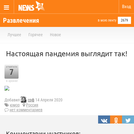
Вход
Развлечения
в мою ленту
2679
Лучшее
Горячее
Новое
Настоящая пандемия выглядит так!
отметили
7
в архиве
Добавил
срф
14 Апреля 2020
юмор
Россия
нет комментариев
Комментарии участников: