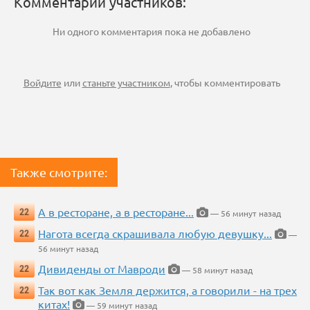
Комментарии участников:
Ни одного комментария пока не добавлено
Войдите
или
станьте участником
, чтобы комментировать
Также смотрите:
А в ресторане, а в ресторане...
22
— 56 минут назад
Нагота всегда скрашивала любую девушку...
22
—
56 минут назад
Дивиденды от Мавроди
22
— 58 минут назад
Так вот как Земля держится, а говорили - на трех
22
китах!
— 59 минут назад