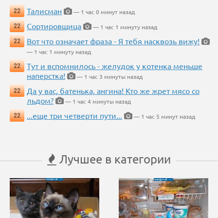
Талисман
22
— 1 час 0 минут назад
Сортировщица
22
— 1 час 1 минуту назад
Вот что означает фраза - Я тебя насквозь вижу!
22
— 1 час 1 минуту назад
Тут и вспомнилось - желудок у котенка меньше
22
наперстка!
— 1 час 3 минуты назад
Да у вас, батенька, ангина! Кто же жрет мясо со
22
льдом?
— 1 час 4 минуты назад
...еще три четверти пути...
22
— 1 час 5 минут назад
Лучшее в категории