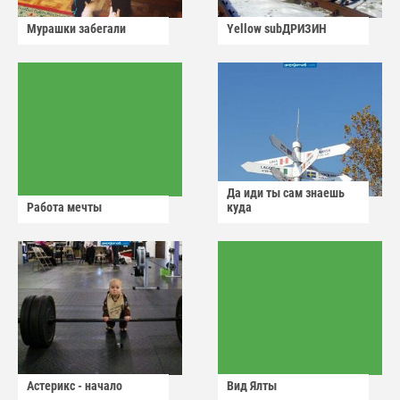
Мурашки забегали
Yellow subДРИЗИН
Да иди ты сам знаешь
Работа мечты
куда
Астерикс - начало
Вид Ялты