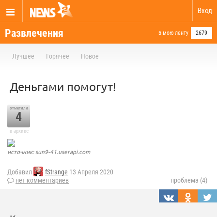
Вход
Развлечения
в мою ленту
2679
Лучшее
Горячее
Новое
Деньгами помогут!
отметили
4
в архиве
источник: sun9-41.userapi.com
Добавил
fStrange
13 Апреля 2020
нет комментариев
проблема (4)