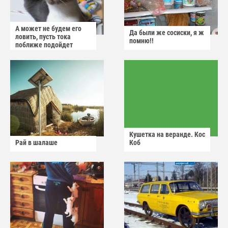
А может не будем его
Да были же сосиски, я ж
ловить, пусть тока
помню!!
поближе подойдет
Кушетка на веранде. Кос
Рай в шалаше
Коб