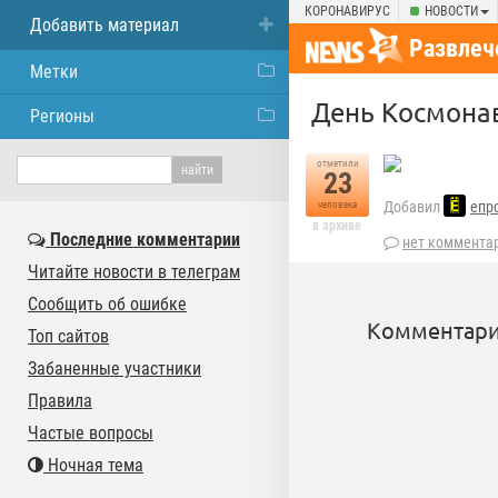
КОРОНАВИРУС
НОВОСТИ
Добавить материал
Развлеч
Метки
День Космонав
Регионы
отметили
23
Добавил
епр
человека
в архиве
Последние комментарии
нет коммента
Читайте новости в телеграм
Сообщить об ошибке
Комментари
Топ сайтов
Забаненные участники
Правила
Частые вопросы
Ночная тема