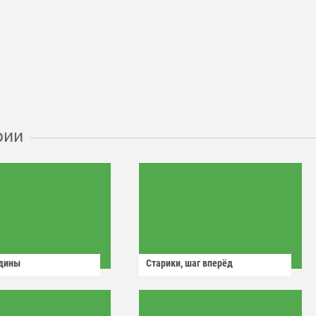
рии
одины
Старики, шаг вперёд