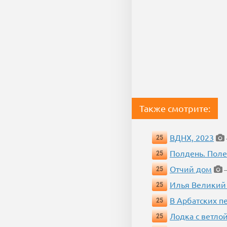
Также смотрите:
ВДНХ, 2023
25
Полдень. Пол
25
Отчий дом
25
—
Илья Великий
25
В Арбатских п
25
Лодка с ветло
25