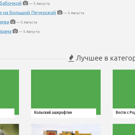
 бабочкой
— 5 Августа
в на Большой Печерской
— 5 Августа
нева
— 5 Августа
орана
— 5 Августа
Лучшее в катего
Кольский ашкрофтин
Вести с Р