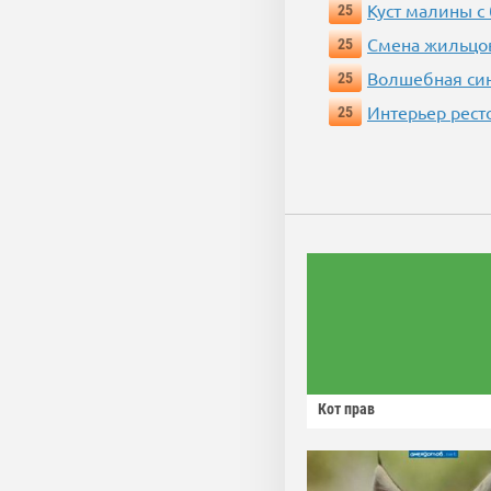
Куст малины с
25
Смена жильцо
25
Волшебная си
25
Интерьер рест
25
Кот прав