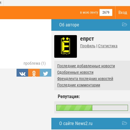
И
Вход
в мою ленту
2679
Об авторе
епрст
Профиль
|
Статистика
проблема (1)
Последние добавленные новости
Одобренные новости
Френдлента последних новостей
Последние комментарии
Репутация:
О сайте News2.ru