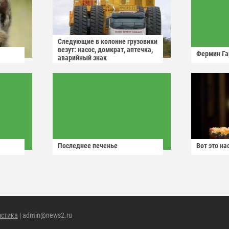
Следующие в колонне грузовики
везут: насос, домкрат, аптечка,
Фермин Га
аварийный знак
Последнее печенье
Вот это н
истика
| admin@news2.ru