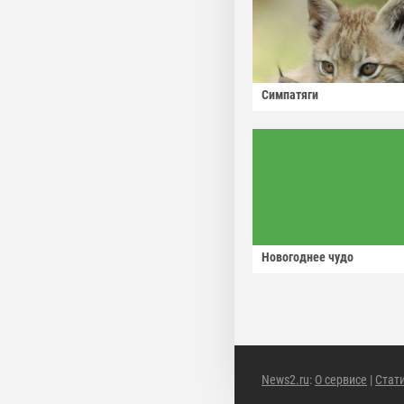
Симпатяги
Новогоднее чудо
News2.ru
:
О сервисе
|
Стат