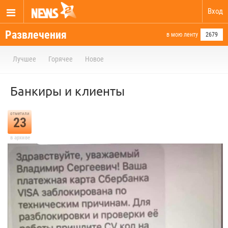
Вход
Развлечения
в мою ленту
2679
Лучшее
Горячее
Новое
Банкиры и клиенты
отметили
23
в архиве