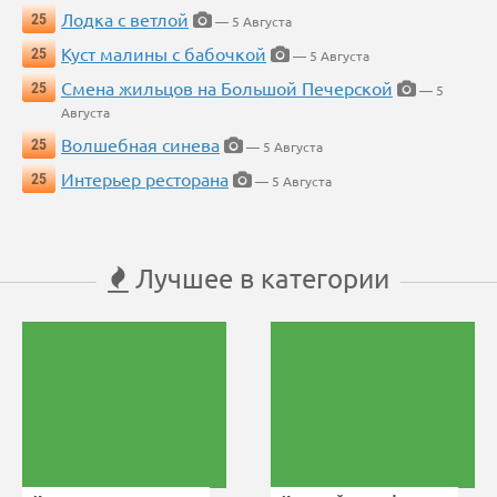
Лодка с ветлой
25
— 5 Августа
Куст малины с бабочкой
25
— 5 Августа
Смена жильцов на Большой Печерской
25
— 5
Августа
Волшебная синева
25
— 5 Августа
Интерьер ресторана
25
— 5 Августа
Лучшее в категории