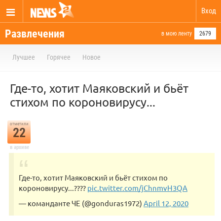
Вход
Развлечения
в мою ленту
2679
Лучшее
Горячее
Новое
Где-то, хотит Маяковский и бьёт
стихом по короновирусу...
отметили
22
в архиве
Где-то, хотит Маяковский и бьёт стихом по
короновирусу...????
pic.twitter.com/jChnmvH3QA
— команданте ЧЕ (@gonduras1972)
April 12, 2020