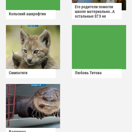
Его родители помогли
школе материально..А
Кольский ашкрофтин
остальные ЕГЭ не
сдадут
Симпатяги
Любовь Титова
Вахтерша