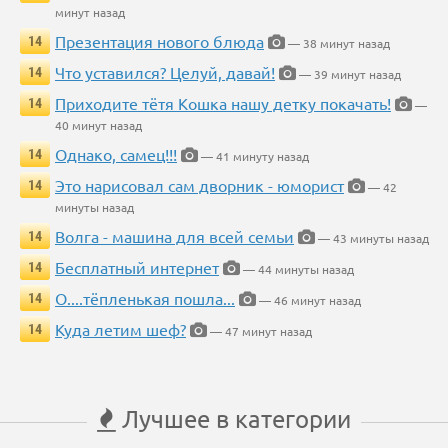
минут назад
Презентация нового блюда
14
— 38 минут назад
Что уставился? Целуй, давай!
14
— 39 минут назад
Приходите тётя Кошка нашу детку покачать!
14
—
40 минут назад
Однако, самец!!!
14
— 41 минуту назад
Это нарисовал сам дворник - юморист
14
— 42
минуты назад
Волга - машина для всей семьи
14
— 43 минуты назад
Бесплатный интернет
14
— 44 минуты назад
О....тёпленькая пошла...
14
— 46 минут назад
Куда летим шеф?
14
— 47 минут назад
Лучшее в категории