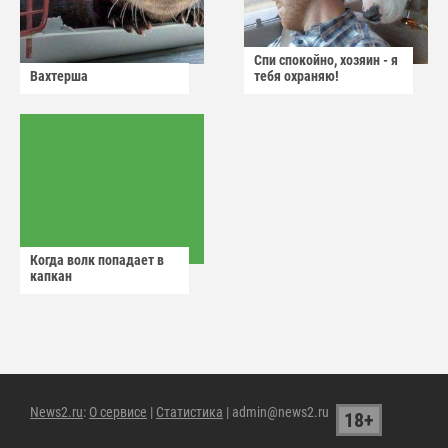
Спи спокойно, хозяин - я
Вахтерша
тебя охраняю!
Когда волк попадает в
капкан
News2.ru
:
О сервисе
|
Статистика
| admin@news2.ru
18+