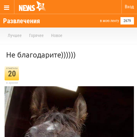
Вход
Развлечения
в мою ленту
2679
Лучшее
Горячее
Новое
Не благодарите))))))
отметили
20
в архиве