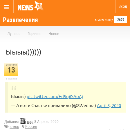
Вход
Развлечения
в мою ленту
2679
Лучшее
Горячее
Новое
Ыыыы))))))
отметили
13
в архиве
Ыыыы)
pic.twitter.com/Ed5q6SAoAj
— А вот и Счастье привалило (@8Wedma)
April 8, 2020
Добавил
срф
8 Апреля 2020
юмор
Россия