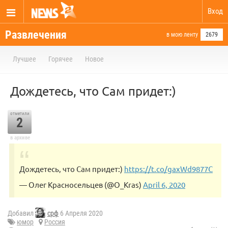
Вход
Развлечения
в мою ленту
2679
Лучшее
Горячее
Новое
Дождетесь, что Сам придет:)
отметили
2
в архиве
Дождетесь, что Сам придет:)
https://t.co/gaxWd9877C
— Олег Красносельцев (@O_Kras)
April 6, 2020
Добавил
срф
6 Апреля 2020
юмор
Россия