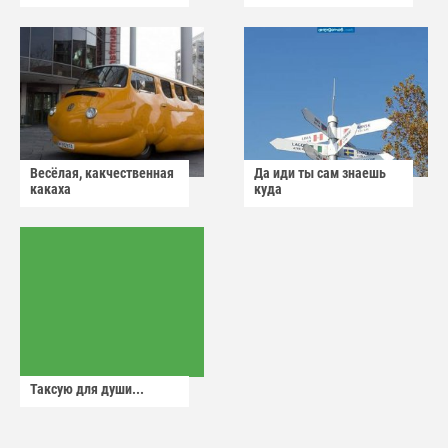
Весёлая, какчественная
Да иди ты сам знаешь
какаха
куда
Таксую для души...