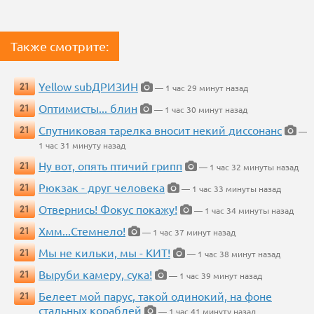
Также смотрите:
Yellow subДРИЗИН
21
— 1 час 29 минут назад
Оптимисты... блин
21
— 1 час 30 минут назад
Спутниковая тарелка вносит некий диссонанс
21
—
1 час 31 минуту назад
Ну вот, опять птичий грипп
21
— 1 час 32 минуты назад
Рюкзак - друг человека
21
— 1 час 33 минуты назад
Отвернись! Фокус покажу!
21
— 1 час 34 минуты назад
Хмм...Стемнело!
21
— 1 час 37 минут назад
Мы не кильки, мы - КИТ!
21
— 1 час 38 минут назад
Выруби камеру, сука!
21
— 1 час 39 минут назад
Белеет мой парус, такой одинокий, на фоне
21
стальных кораблей
— 1 час 41 минуту назад