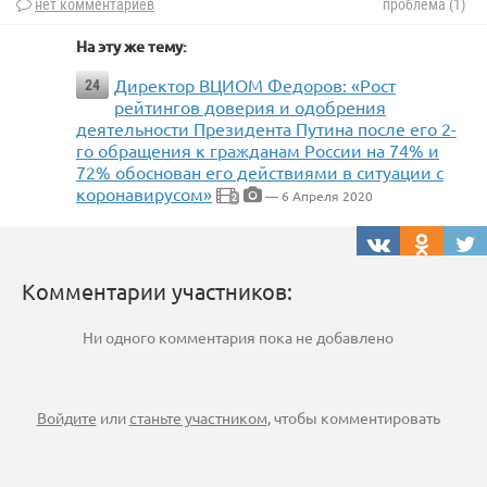
нет комментариев
проблема (1)
На эту же тему:
Директор ВЦИОМ Федоров: «Рост
24
рейтингов доверия и одобрения
деятельности Президента Путина после его 2-
го обращения к гражданам России на 74% и
72% обоснован его действиями в ситуации с
коронавирусом»
— 6 Апреля 2020
2
Комментарии участников:
Ни одного комментария пока не добавлено
Войдите
или
станьте участником
, чтобы комментировать