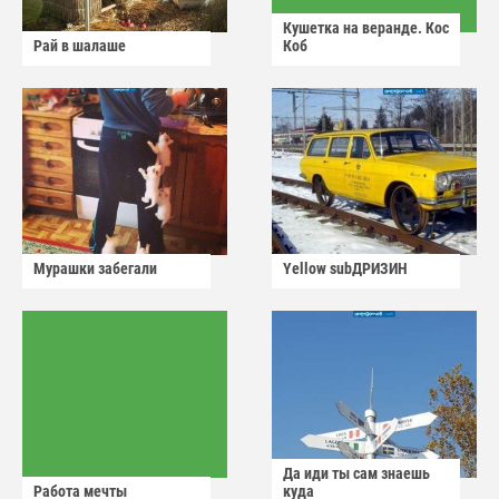
Кушетка на веранде. Кос
Рай в шалаше
Коб
Мурашки забегали
Yellow subДРИЗИН
Да иди ты сам знаешь
Работа мечты
куда