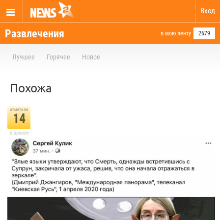
Вход
Развлечения
в мою ленту
2679
Лучшее
Горячее
Новое
Похожа
отметили
14
в архиве