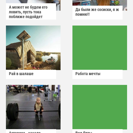
А может не будем его
Да были же сосиски, я ж
ловить, пусть тока
помню!!
поближе подойдет
Рай в шалаше
Работа мечты