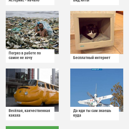
Астерикс - начало
Вид Ялты
Погряз в работе по
самое не хочу
Бесплатный интернет
Весёлая, какчественная
Да иди ты сам знаешь
какаха
куда