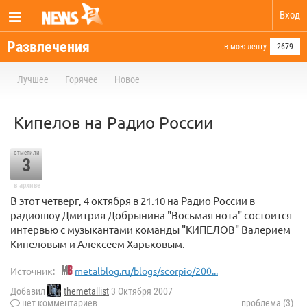
Вход
Развлечения
в мою ленту
2679
Лучшее
Горячее
Новое
Кипелов на Радио России
отметили
3
в архиве
В этот четверг, 4 октября в 21.10 на Радио России в
радиошоу Дмитрия Добрынина "Восьмая нота" состоится
интервью с музыкантами команды "КИПЕЛОВ" Валерием
Кипеловым и Алексеем Харьковым.
Источник:
metalblog.ru/blogs/scorpio/200...
Добавил
themetallist
3 Октября 2007
нет комментариев
проблема (3)