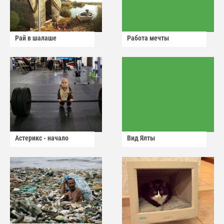
Рай в шалаше
Работа мечты
Астерикс - начало
Вид Ялты