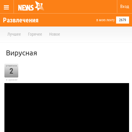
Вход
Развлечения
в мою ленту
2679
Лучшее
Горячее
Новое
Вирусная
отметили
2
в архиве