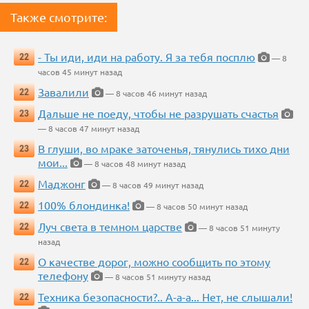
Также смотрите:
- Ты иди, иди на работу. Я за тебя посплю
22
— 8
часов 45 минут назад
Завалили
22
— 8 часов 46 минут назад
Дальше не поеду, чтобы не разрушать счастья
23
— 8 часов 47 минут назад
В глуши, во мраке заточенья, тянулись тихо дни
23
мои...
— 8 часов 48 минут назад
Маджонг
22
— 8 часов 49 минут назад
100% блондинка!
22
— 8 часов 50 минут назад
Луч света в темном царстве
22
— 8 часов 51 минуту
назад
О качестве дорог, можно сообщить по этому
22
телефону
— 8 часов 51 минуту назад
Техника безопасности?.. А-а-а... Нет, не слышали!
22