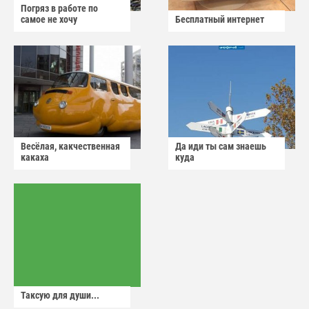
Погряз в работе по
самое не хочу
Бесплатный интернет
Весёлая, какчественная
Да иди ты сам знаешь
какаха
куда
Таксую для души...