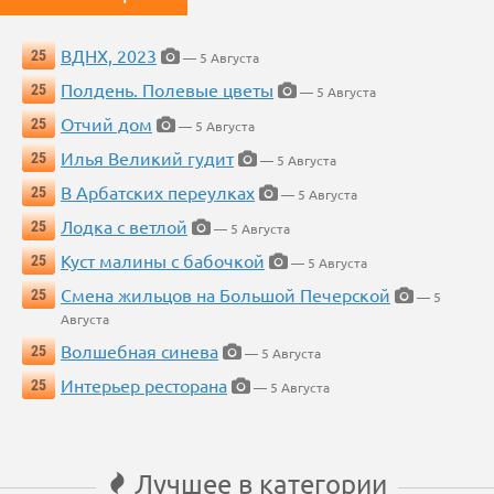
ВДНХ, 2023
25
— 5 Августа
Полдень. Полевые цветы
25
— 5 Августа
Отчий дом
25
— 5 Августа
Илья Великий гудит
25
— 5 Августа
В Арбатских переулках
25
— 5 Августа
Лодка с ветлой
25
— 5 Августа
Куст малины с бабочкой
25
— 5 Августа
Смена жильцов на Большой Печерской
25
— 5
Августа
Волшебная синева
25
— 5 Августа
Интерьер ресторана
25
— 5 Августа
Лучшее в категории