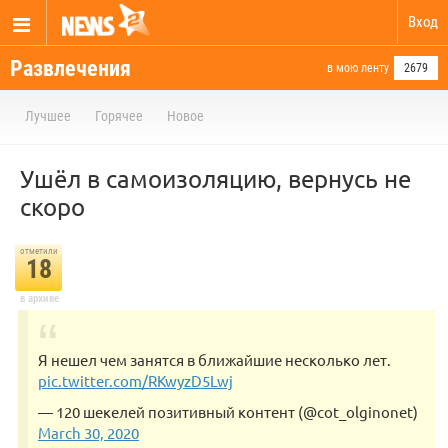
Вход
Развлечения
в мою ленту
2679
Лучшее
Горячее
Новое
Ушёл в самоизоляцию, вернусь не
скоро
отметили
18
в архиве
Я нешел чем занятся в ближайшие несколько лет.
pic.twitter.com/RKwyzD5Lwj
— 120 шекелей позитивный контент (@cot_olginonet)
March 30, 2020