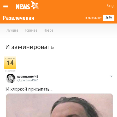
Вход
Развлечения
в мою ленту
2679
Лучшее
Горячее
Новое
И заминировать
отметили
14
в архиве