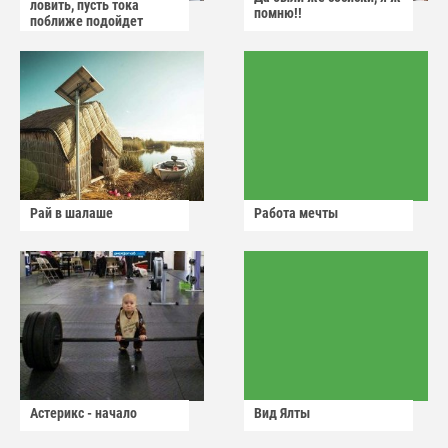
ловить, пусть тока
помню!!
поближе подойдет
Рай в шалаше
Работа мечты
Астерикс - начало
Вид Ялты