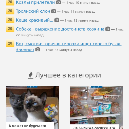
Козлы прилетели
20
— 1 час 10 минут назад
Троянский слон
20
— 1 час 11 минут назад
Кеша красивый...
20
— 1 час 12 минут назад
Собака - выражение достоинств хозяина
20
— 1 час
22 минуты назад
Вот, смотри: Горячая телочка ищет своего бугая.
20
Звоним?
— 1 час 23 минуты назад
Лучшее в категории
А может не будем его
Да были же сосиски, я ж