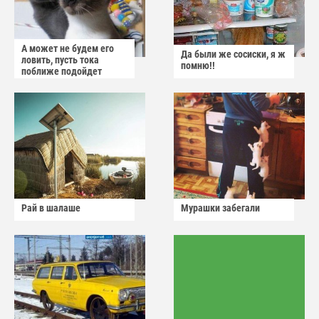
А может не будем его
Да были же сосиски, я ж
ловить, пусть тока
помню!!
поближе подойдет
Рай в шалаше
Мурашки забегали