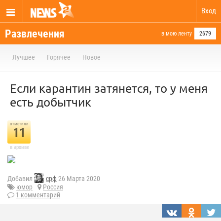
Вход
Развлечения
в мою ленту
2679
Лучшее
Горячее
Новое
Если карантин затянется, то у меня
есть добытчик
отметили
11
в архиве
Добавил
срф
26 Марта 2020
юмор
Россия
1 комментарий