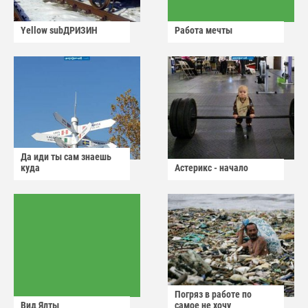
Yellow subДРИЗИН
Работа мечты
Да иди ты сам знаешь
куда
Астерикс - начало
Погряз в работе по
Вид Ялты
самое не хочу