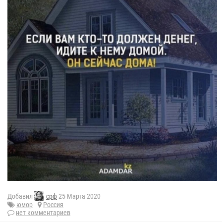
Добавил
срф
25 Марта 2020
юмор
Россия
нет комментариев