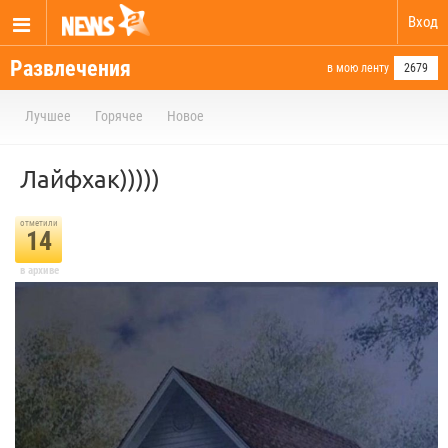
Вход
Развлечения
в мою ленту
2679
Лучшее
Горячее
Новое
Лайфхак)))))
отметили
14
в архиве