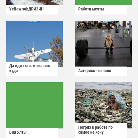
Yellow subДРИЗИН
Работа мечты
Да иди ты сам знаешь
куда
Астерикс - начало
Погряз в работе по
Вид Ялты
самое не хочу