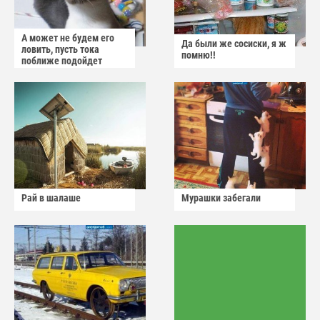
А может не будем его
Да были же сосиски, я ж
ловить, пусть тока
помню!!
поближе подойдет
Рай в шалаше
Мурашки забегали