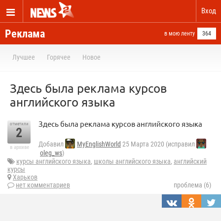
Вход
Реклама
в мою ленту
364
Лучшее
Горячее
Новое
Здесь была реклама курсов
английского языка
Здесь была реклама курсов английского языка
отметили
2
Добавил
MyEnglishWorld
25 Марта 2020 (исправил
в архиве
oleg_ws
)
курсы английского языка
,
школы английского языка
,
английский
курсы
Харьков
нет комментариев
проблема (6)