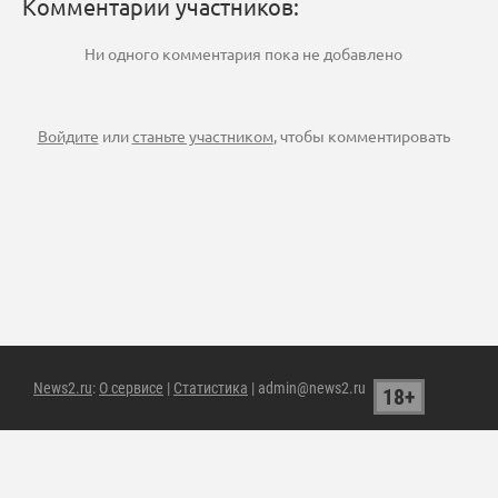
Комментарии участников:
Ни одного комментария пока не добавлено
Войдите
или
станьте участником
, чтобы комментировать
News2.ru
:
О сервисе
|
Статистика
| admin@news2.ru
18+