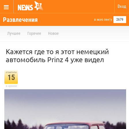
Вход
Развлечения
в мою ленту
2679
Лучшее
Горячее
Новое
Кажется где то я этот немецкий
автомобиль Prinz 4 уже видел
отметили
15
в архиве