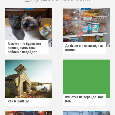
А может не будем его
Да были же сосиски, я ж
ловить, пусть тока
помню!!
поближе подойдет
Кушетка на веранде. Кос
Рай в шалаше
Коб