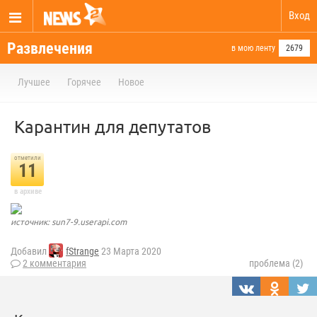
Вход
Развлечения
в мою ленту
2679
Лучшее
Горячее
Новое
Карантин для депутатов
отметили
11
в архиве
источник: sun7-9.userapi.com
Добавил
fStrange
23 Марта 2020
2 комментария
проблема (2)