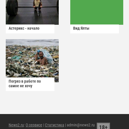
Астерикс - начало
Вид Ялты
Погряз в работе по
самое не хочу
News2.ru
:
О сервисе
|
Статистика
| admin@news2.ru
18+