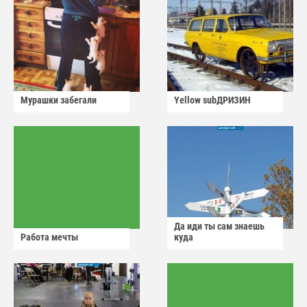
Мурашки забегали
Yellow subДРИЗИН
Да иди ты сам знаешь
Работа мечты
куда