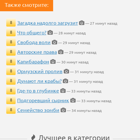
Также смотрите:
Загадка надолго загрузит
8
— 27 минут назад
Что общего?
8
— 28 минут назад
Свобода воли
8
— 29 минут назад
Авторские права
8
— 29 минут назад
Капибарафон
8
— 30 минут назад
Ормузский пролив
8
— 31 минуту назад
Думают ли крабы?
8
— 31 минуту назад
Где-то в глубинке
8
— 33 минуты назад
Подгоревший сырник
8
— 33 минуты назад
Семейство зомби
8
— 34 минуты назад
Лучшее в категории