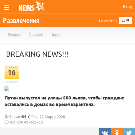
Вход
Развлечения
в мою ленту
2679
Лучшее
Горячее
Новое
BREAKING NEWS!!!
отметили
16
в архиве
Путин выпустил на улицы 500 львов, чтобы граждане
оставались в домах во время карантина.
Добавил
Offline
22 Марта 2020
нет комментариев