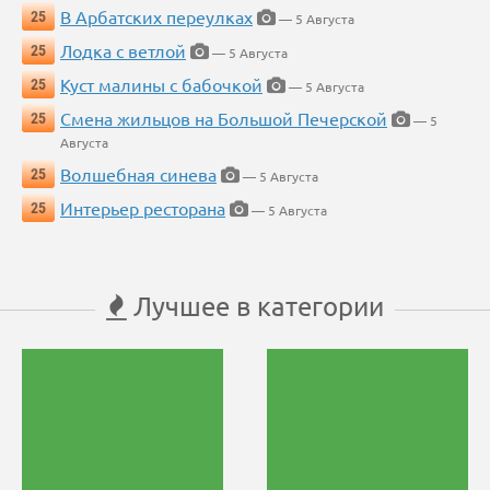
В Арбатских переулках
25
— 5 Августа
Лодка с ветлой
25
— 5 Августа
Куст малины с бабочкой
25
— 5 Августа
Смена жильцов на Большой Печерской
25
— 5
Августа
Волшебная синева
25
— 5 Августа
Интерьер ресторана
25
— 5 Августа
Лучшее в категории